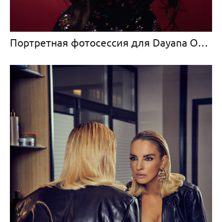
Портретная фотосессия для Dayana Offi (Baby D) в моей студии на ZilArt