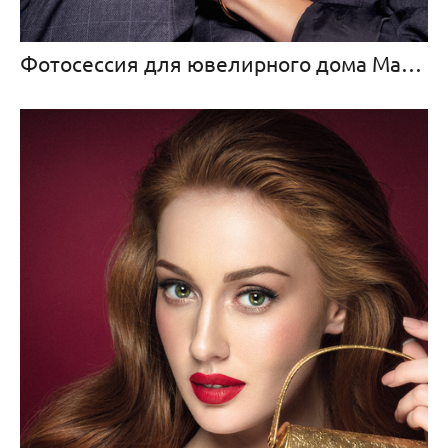
Фотосессия для ювелирного дома Maximilian