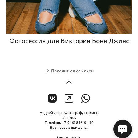
Фотосессия для Виктория Боня Джинс
Поделиться ссылкой
Андрей Лоос. Фотограф, стилист.
Москва.
Телефон: +7(916) 846-61-10
Все права защищены.
Сайт от
wfolio