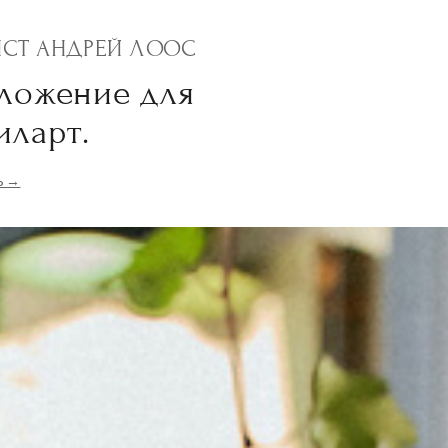
ИСТ АНДРЕЙ ЛООС
ложение для
иларт.
ь →