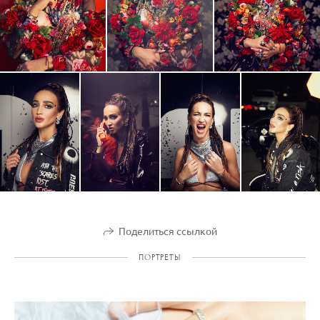
Поделиться ссылкой
ПОРТРЕТЫ